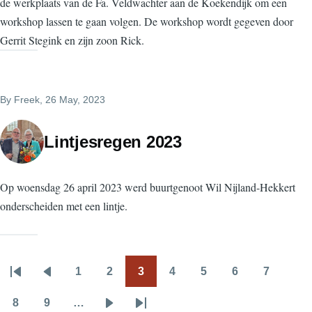
de werkplaats van de Fa. Veldwachter aan de Koekendijk om een
workshop lassen te gaan volgen. De workshop wordt gegeven door
Gerrit Stegink en zijn zoon Rick.
By
Freek
, 26 May, 2023
Lintjesregen 2023
Op woensdag 26 april 2023 werd buurtgenoot Wil Nijland-Hekkert
onderscheiden met een lintje.
1
2
3
4
5
6
7
Pagination
First
Previous
Page
Page
Page
Page
Page
Page
Page
page
page
8
9
…
Page
Page
Next
Last