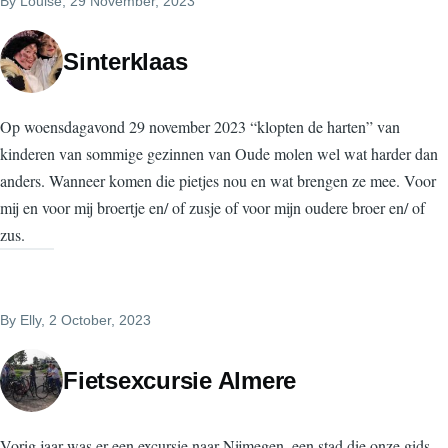
By
Louise
, 29 November, 2023
Sinterklaas
Op woensdagavond 29 november 2023 “klopten de harten” van
kinderen van sommige gezinnen van Oude molen wel wat harder dan
anders. Wanneer komen die pietjes nou en wat brengen ze mee. Voor
mij en voor mij broertje en/ of zusje of voor mijn oudere broer en/ of
zus.
By
Elly
, 2 October, 2023
Fietsexcursie Almere
Vorig jaar was er een excursie naar Nijmegen, een stad die onze gids