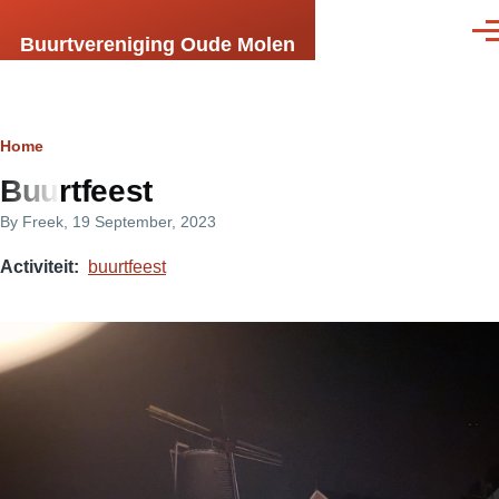
Skip to main content
Men
Buurtvereniging Oude Molen
Breadcrumb
Home
Buurtfeest
By
Freek
, 19 September, 2023
Activiteit
buurtfeest