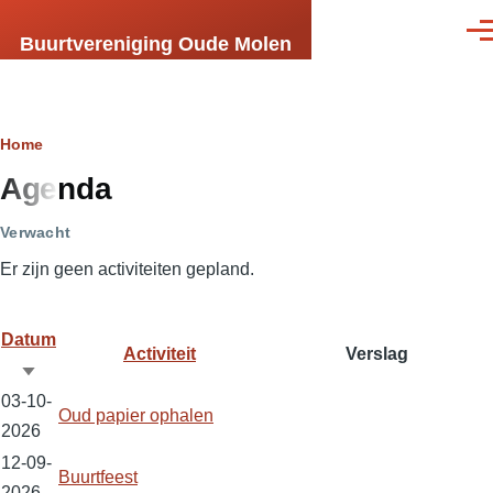
Skip to main content
Men
Buurtvereniging Oude Molen
Breadcrumb
Home
Agenda
Verwacht
Er zijn geen activiteiten gepland.
Datum
Activiteit
Verslag
Sort
03-10-
ascending
Oud papier ophalen
2026
12-09-
Buurtfeest
2026