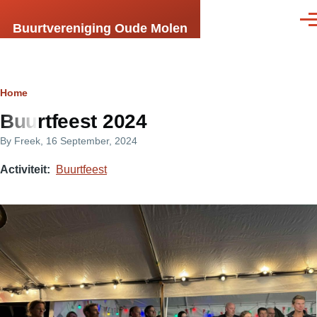
Skip to main content
Men
Buurtvereniging Oude Molen
Breadcrumb
Home
Buurtfeest 2024
By
Freek
, 16 September, 2024
Activiteit
Buurtfeest