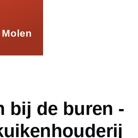
 Molen
mb
 bij de buren -
kuikenhouderij