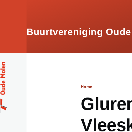
Skip to main content
Buurtvereniging Oude
Home
Breadcru
Gluren
Vlees