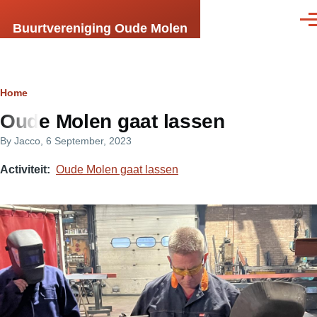
Skip to main content
Men
Buurtvereniging Oude Molen
Breadcrumb
Home
Oude Molen gaat lassen
By
Jacco
, 6 September, 2023
Activiteit
Oude Molen gaat lassen