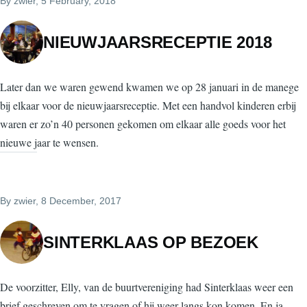
By
zwier
, 5 February, 2018
NIEUWJAARSRECEPTIE 2018
Later dan we waren gewend kwamen we op 28 januari in de manege
bij elkaar voor de nieuwjaarsreceptie. Met een handvol kinderen erbij
waren er zo’n 40 personen gekomen om elkaar alle goeds voor het
nieuwe jaar te wensen.
By
zwier
, 8 December, 2017
SINTERKLAAS OP BEZOEK
De voorzitter, Elly, van de buurtvereniging had Sinterklaas weer een
brief geschreven om te vragen of hij weer langs kon komen. En ja,