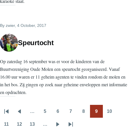
karaoke staat.
By
zwier
, 4 October, 2017
Speurtocht
Op zaterdag 16 september was er voor de kinderen van de
Buurtvereniging Oude Molen een speurtocht georganiseerd. Vanaf
16.00 uur waren er 11 geheim agenten te vinden rondom de molen en
in het bos. Zij gingen op zoek naar geheime enveloppen met informatie
en opdrachten.
…
5
6
7
8
9
10
Pagination
First
Previous
Page
Page
Page
Page
Page
Page
page
page
11
12
13
…
Page
Page
Page
Next
Last