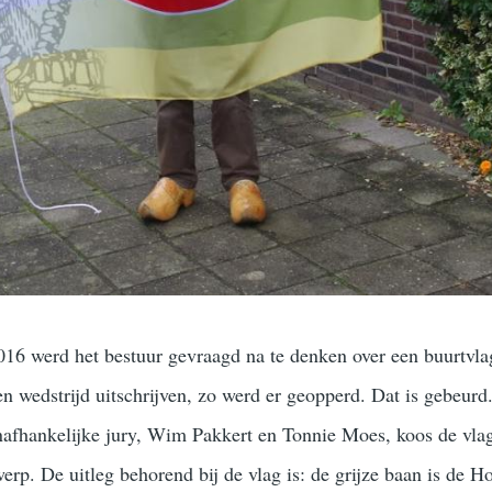
016 werd het bestuur gevraagd na te denken over een buurtvla
 wedstrijd uitschrijven, zo werd er geopperd. Dat is gebeurd
nafhankelijke jury, Wim Pakkert en Tonnie Moes, koos de vl
erp. De uitleg behorend bij de vlag is: de grijze baan is de H