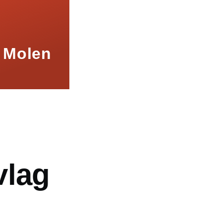
 Molen
mb
vlag