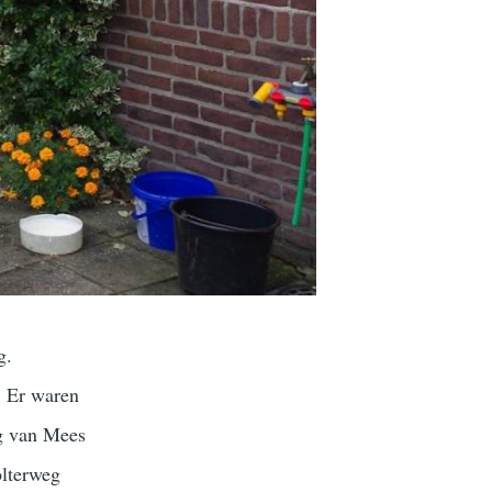
g.
. Er waren
ag van Mees
olterweg