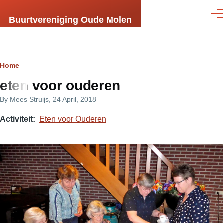
Skip to main content
Men
Buurtvereniging Oude Molen
Breadcrumb
Home
eten voor ouderen
By
Mees Struijs
, 24 April, 2018
Activiteit
Eten voor Ouderen