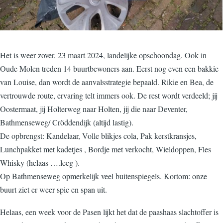
Het is weer zover, 23 maart 2024, landelijke opschoondag. Ook in
Oude Molen treden 14 buurtbewoners aan. Eerst nog even een bakkie
van Louise, dan wordt de aanvalsstrategie bepaald. Rikie en Bea, de
vertrouwde route, ervaring telt immers ook. De rest wordt verdeeld; jij
Oostermaat, jij Holterweg naar Holten, jij die naar Deventer,
Bathmenseweg/ Cröddendijk (altijd lastig).
De opbrengst: Kandelaar, Volle blikjes cola, Pak kerstkransjes,
Lunchpakket met kadetjes , Bordje met verkocht, Wieldoppen, Fles
Whisky (helaas ….leeg ).
Op Bathmenseweg opmerkelijk veel buitenspiegels. Kortom: onze
buurt ziet er weer spic en span uit.
Helaas, een week voor de Pasen lijkt het dat de paashaas slachtoffer is