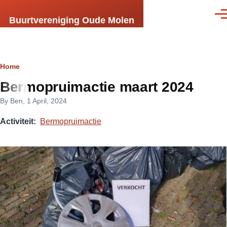
Skip to main content
Men
Buurtvereniging Oude Molen
Breadcrumb
Home
Bermopruimactie maart 2024
By
Ben
, 1 April, 2024
Activiteit
Bermopruimactie