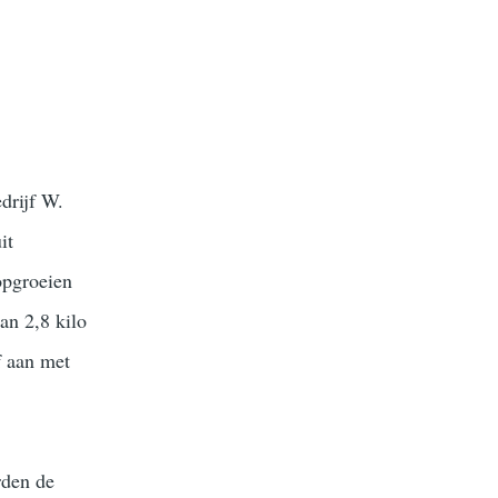
drijf W.
it
opgroeien
an 2,8 kilo
f aan met
rden de