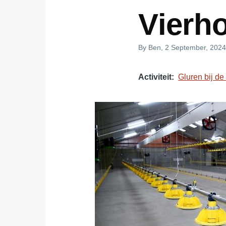
Vierh
By
Ben
, 2 September, 202
Activiteit
Gluren bij de