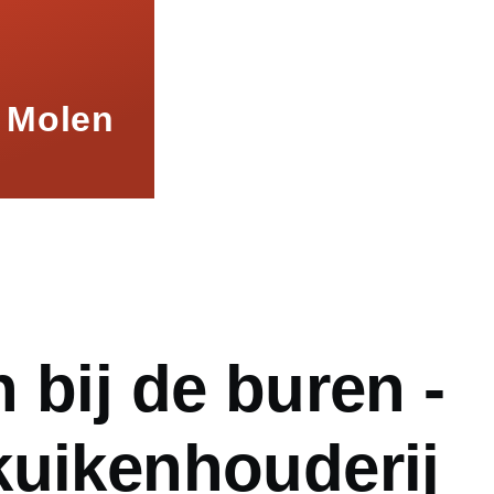
 Molen
mb
 bij de buren -
kuikenhouderij