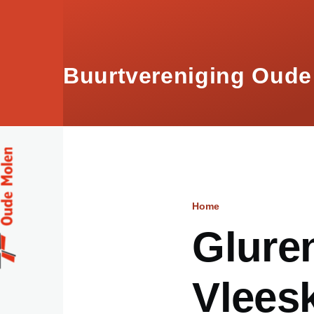
Skip to main content
Buurtvereniging Oude
Home
Breadcru
Gluren
Vlees