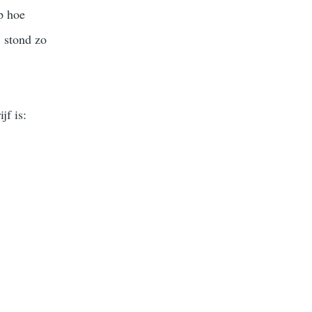
p hoe
, stond zo
jf is: