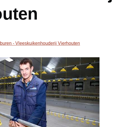
outen
4
 buren - Vleeskuikenhouderij Vierhouten