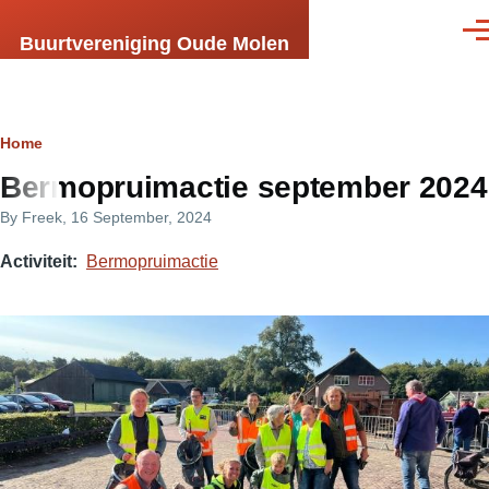
Skip to main content
Men
Buurtvereniging Oude Molen
Breadcrumb
Home
Bermopruimactie september 2024
By
Freek
, 16 September, 2024
Activiteit
Bermopruimactie