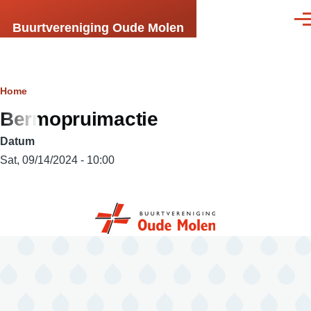
Skip to main content
Men
Buurtvereniging Oude Molen
Breadcrumb
Home
Bermopruimactie
Datum
Sat, 09/14/2024 - 10:00