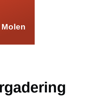
 Molen
mb
ergadering