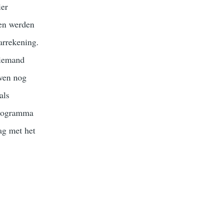
ier
ten werden
arrekening.
niemand
ven nog
als
rprogramma
ag met het