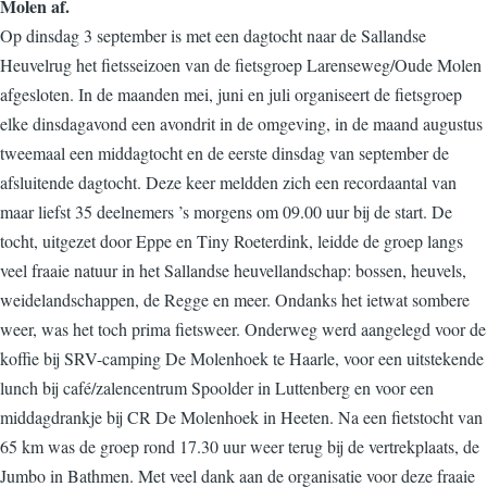
Molen af.
Op dinsdag 3 september is met een dagtocht naar de Sallandse
Heuvelrug het fietsseizoen van de fietsgroep Larenseweg/Oude Molen
afgesloten. In de maanden mei, juni en juli organiseert de fietsgroep
elke dinsdagavond een avondrit in de omgeving, in de maand augustus
tweemaal een middagtocht en de eerste dinsdag van september de
afsluitende dagtocht. Deze keer meldden zich een recordaantal van
maar liefst 35 deelnemers ’s morgens om 09.00 uur bij de start. De
tocht, uitgezet door Eppe en Tiny Roeterdink, leidde de groep langs
veel fraaie natuur in het Sallandse heuvellandschap: bossen, heuvels,
weidelandschappen, de Regge en meer. Ondanks het ietwat sombere
weer, was het toch prima fietsweer. Onderweg werd aangelegd voor de
koffie bij SRV-camping De Molenhoek te Haarle, voor een uitstekende
lunch bij café/zalencentrum Spoolder in Luttenberg en voor een
middagdrankje bij CR De Molenhoek in Heeten. Na een fietstocht van
65 km was de groep rond 17.30 uur weer terug bij de vertrekplaats, de
Jumbo in Bathmen. Met veel dank aan de organisatie voor deze fraaie