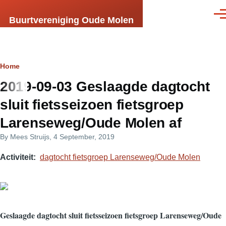
Skip to main content
Men
Buurtvereniging Oude Molen
Breadcrumb
Home
2019-09-03 Geslaagde dagtocht
sluit fietsseizoen fietsgroep
Larenseweg/Oude Molen af
By
Mees Struijs
, 4 September, 2019
Activiteit
dagtocht fietsgroep Larenseweg/Oude Molen
Geslaagde dagtocht sluit fietsseizoen fietsgroep Larenseweg/Oude