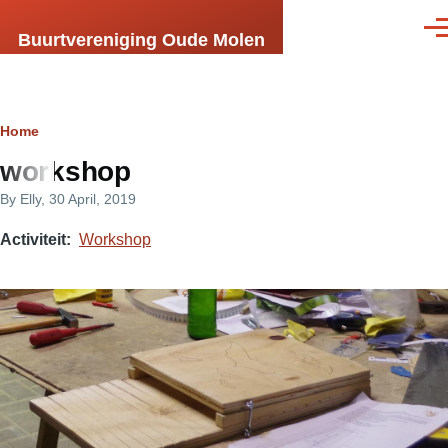
Skip to main content
Men
Buurtvereniging Oude Molen
Breadcrumb
Home
workshop
By
Elly
, 30 April, 2019
Activiteit
Workshop