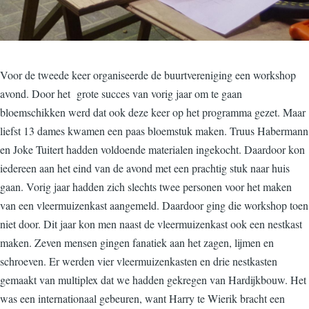
Voor de tweede keer organiseerde de buurtvereniging een workshop
avond. Door het grote succes van vorig jaar om te gaan
bloemschikken werd dat ook deze keer op het programma gezet. Maar
liefst 13 dames kwamen een paas bloemstuk maken. Truus Habermann
en Joke Tuitert hadden voldoende materialen ingekocht. Daardoor kon
iedereen aan het eind van de avond met een prachtig stuk naar huis
gaan. Vorig jaar hadden zich slechts twee personen voor het maken
van een vleermuizenkast aangemeld. Daardoor ging die workshop toen
niet door. Dit jaar kon men naast de vleermuizenkast ook een nestkast
maken. Zeven mensen gingen fanatiek aan het zagen, lijmen en
schroeven. Er werden vier vleermuizenkasten en drie nestkasten
gemaakt van multiplex dat we hadden gekregen van Hardijkbouw. Het
was een internationaal gebeuren, want Harry te Wierik bracht een