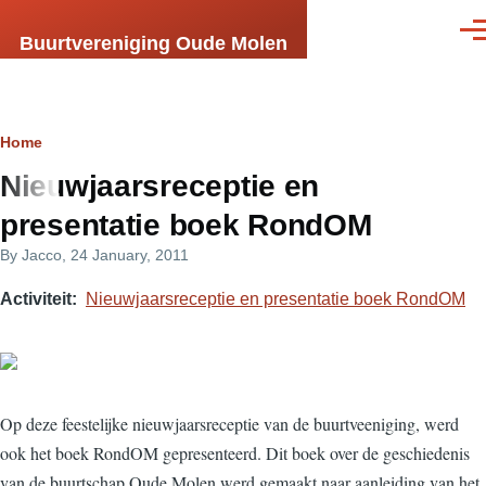
Skip to main content
Men
Buurtvereniging Oude Molen
Breadcrumb
Home
Nieuwjaarsreceptie en
presentatie boek RondOM
By
Jacco
, 24 January, 2011
Activiteit
Nieuwjaarsreceptie en presentatie boek RondOM
Op deze feestelijke nieuwjaarsreceptie van de buurtveeniging, werd
ook het boek RondOM gepresenteerd. Dit boek over de geschiedenis
van de buurtschap Oude Molen werd gemaakt naar aanleiding van het