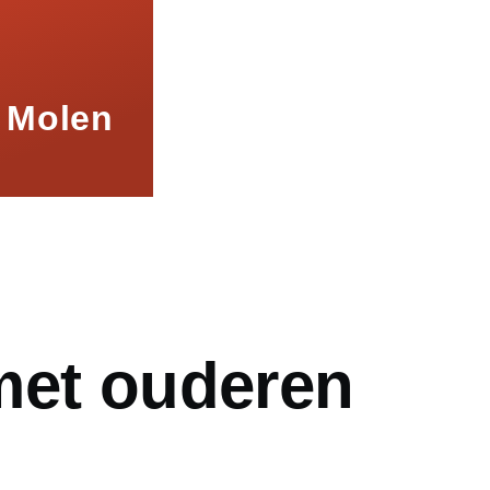
 Molen
mb
met ouderen
0