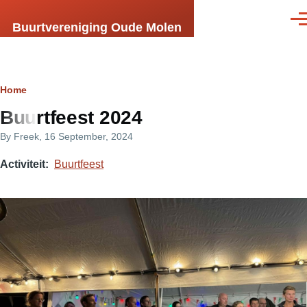
Skip to main content
Men
Buurtvereniging Oude Molen
Breadcrumb
Home
Buurtfeest 2024
By
Freek
, 16 September, 2024
Activiteit
Buurtfeest