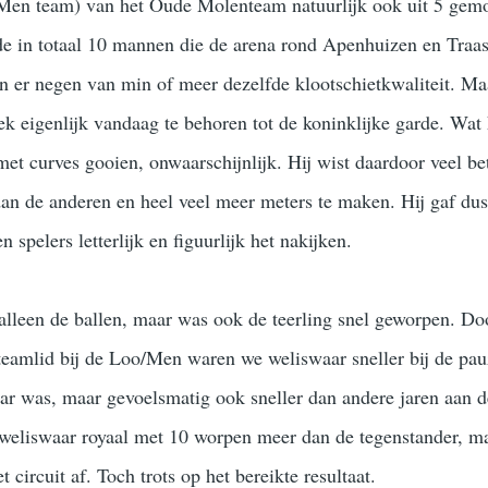
Men team) van het Oude Molenteam natuurlijk ook uit 5 gemo
de in totaal 10 mannen die de arena rond Apenhuizen en Traa
 er negen van min of meer dezelfde klootschietkwaliteit. Maa
ek eigenlijk vandaag te behoren tot de koninklijke garde. Wat
et curves gooien, onwaarschijnlijk. Hij wist daardoor veel be
dan de anderen en heel veel meer meters te maken. Hij gaf dus,
 spelers letterlijk en figuurlijk het nakijken.
lleen de ballen, maar was ook de teerling snel geworpen. Do
teamlid bij de Loo/Men waren we weliswaar sneller bij de pau
r was, maar gevoelsmatig ook sneller dan andere jaren aan de
weliswaar royaal met 10 worpen meer dan de tegenstander, ma
circuit af. Toch trots op het bereikte resultaat.