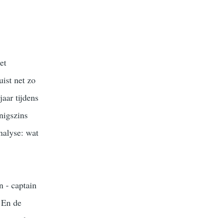
et
uist net zo
jaar tijdens
nigszins
nalyse: wat
n - captain
. En de