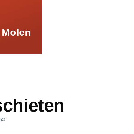
 Molen
mb
schieten
023