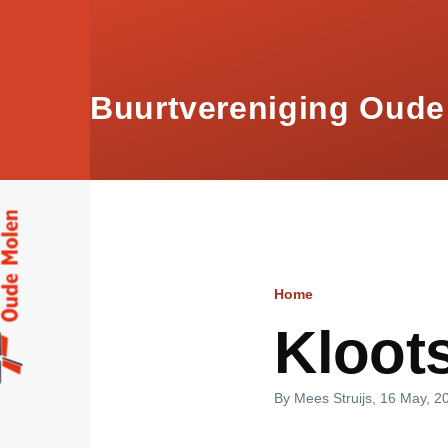
Skip to main content
Buurtvereniging Oude
Home
Breadcru
Kloot
By
Mees Struijs
, 16 May, 2