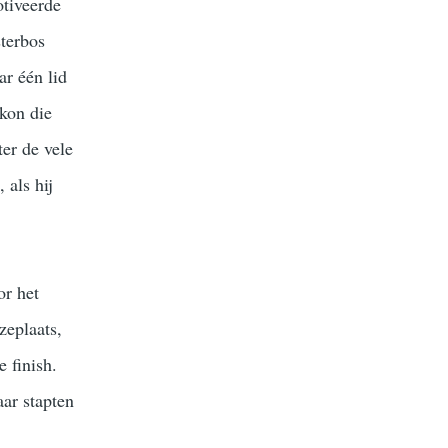
tiveerde
sterbos
r één lid
 kon die
ter de vele
 als hij
or het
zeplaats,
 finish.
ar stapten