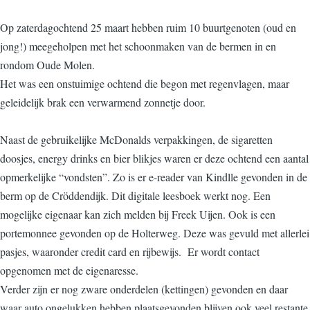
Op zaterdagochtend 25 maart hebben ruim 10 buurtgenoten (oud en
jong!) meegeholpen met het schoonmaken van de bermen in en
rondom Oude Molen.
Het was een onstuimige ochtend die begon met regenvlagen, maar
geleidelijk brak een verwarmend zonnetje door.
Naast de gebruikelijke McDonalds verpakkingen, de sigaretten
doosjes, energy drinks en bier blikjes waren er deze ochtend een aantal
opmerkelijke “vondsten”. Zo is er e-reader van Kindlle gevonden in de
berm op de Cröddendijk. Dit digitale leesboek werkt nog. Een
mogelijke eigenaar kan zich melden bij Freek Uijen. Ook is een
portemonnee gevonden op de Holterweg. Deze was gevuld met allerlei
pasjes, waaronder credit card en rijbewijs. Er wordt contact
opgenomen met de eigenaresse.
Verder zijn er nog zware onderdelen (kettingen) gevonden en daar
waar auto ongelukken hebben plaatsgevonden blijven ook veel restante