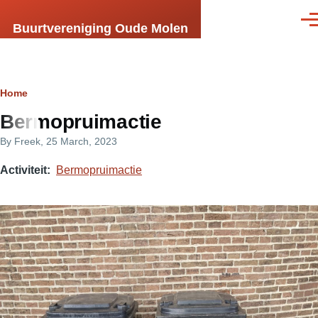
Skip to main content
Men
Buurtvereniging Oude Molen
Breadcrumb
Home
Bermopruimactie
By
Freek
, 25 March, 2023
Activiteit
Bermopruimactie