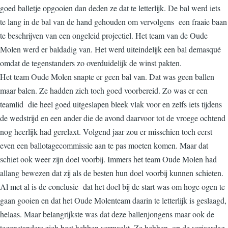
goed balletje opgooien dan deden ze dat te letterlijk. De bal werd iets
te lang in de bal van de hand gehouden om vervolgens een fraaie baan
te beschrijven van een ongeleid projectiel. Het team van de Oude
Molen werd er baldadig van. Het werd uiteindelijk een bal demasqué
omdat de tegenstanders zo overduidelijk de winst pakten.
Het team Oude Molen snapte er geen bal van. Dat was geen ballen
maar balen. Ze hadden zich toch goed voorbereid. Zo was er een
teamlid die heel goed uitgeslapen bleek vlak voor en zelfs iets tijdens
de wedstrijd en een ander die de avond daarvoor tot de vroege ochtend
nog heerlijk had gerelaxt. Volgend jaar zou er misschien toch eerst
even een ballotagecommissie aan te pas moeten komen. Maar dat
schiet ook weer zijn doel voorbij. Immers het team Oude Molen had
allang bewezen dat zij als de besten hun doel voorbij kunnen schieten.
Al met al is de conclusie dat het doel bij de start was om hoge ogen te
gaan gooien en dat het Oude Molenteam daarin te letterlijk is geslaagd,
helaas. Maar belangrijkste was dat deze ballenjongens maar ook de
tegenstanders zich best hebben vermaakt. Ze hebben, op de verjaardag