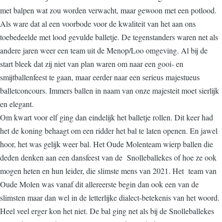
met balpen wat zou worden verwacht, maar gewoon met een potlood.
Als ware dat al een voorbode voor de kwaliteit van het aan ons
toebedeelde met lood gevulde balletje. De tegenstanders waren net als
andere jaren weer een team uit de Menop/Loo omgeving. Al bij de
start bleek dat zij niet van plan waren om naar een gooi- en
smijtballenfeest te gaan, maar eerder naar een serieus majestueus
balletconcours. Immers ballen in naam van onze majesteit moet sierlijk
en elegant.
Om kwart voor elf ging dan eindelijk het balletje rollen. Dit keer had
het de koning behaagt om een ridder het bal te laten openen. En jawel
hoor, het was gelijk weer bal. Het Oude Molenteam wierp ballen die
deden denken aan een dansfeest van de Snolleballekes of hoe ze ook
mogen heten en hun leider, die slimste mens van 2021. Het team van
Oude Molen was vanaf dit allereerste begin dan ook een van de
slimsten maar dan wel in de letterlijke dialect-betekenis van het woord.
Heel veel erger kon het niet. De bal ging net als bij de Snolleballekes