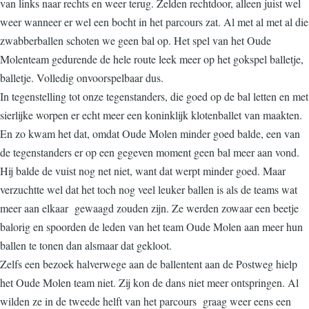
van links naar rechts en weer terug. Zelden rechtdoor, alleen juist wel
weer wanneer er wel een bocht in het parcours zat. Al met al met al die
zwabberballen schoten we geen bal op. Het spel van het Oude
Molenteam gedurende de hele route leek meer op het gokspel balletje,
balletje. Volledig onvoorspelbaar dus.
In tegenstelling tot onze tegenstanders, die goed op de bal letten en met
sierlijke worpen er echt meer een koninklijk klotenballet van maakten.
En zo kwam het dat, omdat Oude Molen minder goed balde, een van
de tegenstanders er op een gegeven moment geen bal meer aan vond.
Hij balde de vuist nog net niet, want dat werpt minder goed. Maar
verzuchtte wel dat het toch nog veel leuker ballen is als de teams wat
meer aan elkaar gewaagd zouden zijn. Ze werden zowaar een beetje
balorig en spoorden de leden van het team Oude Molen aan meer hun
ballen te tonen dan alsmaar dat gekloot.
Zelfs een bezoek halverwege aan de ballentent aan de Postweg hielp
het Oude Molen team niet. Zij kon de dans niet meer ontspringen. Al
wilden ze in de tweede helft van het parcours graag weer eens een