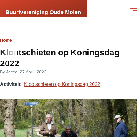
Skip to main content
Men
Buurtvereniging Oude Molen
Breadcrumb
Home
Klootschieten op Koningsdag
2022
By
Jacco
, 27 April, 2022
Activiteit
Klootschieten op Koningsdag 2022