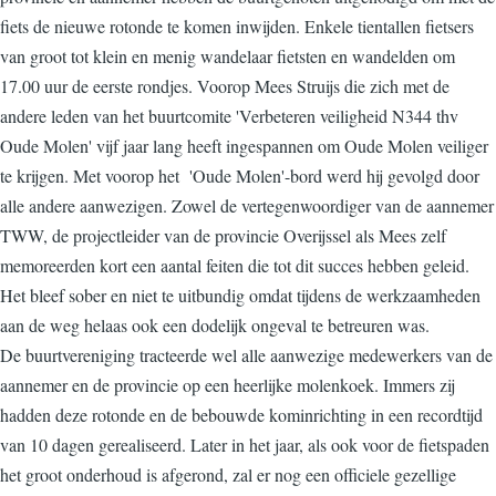
fiets de nieuwe rotonde te komen inwijden. Enkele tientallen fietsers
van groot tot klein en menig wandelaar fietsten en wandelden om
17.00 uur de eerste rondjes. Voorop Mees Struijs die zich met de
andere leden van het buurtcomite 'Verbeteren veiligheid N344 thv
Oude Molen' vijf jaar lang heeft ingespannen om Oude Molen veiliger
te krijgen. Met voorop het 'Oude Molen'-bord werd hij gevolgd door
alle andere aanwezigen. Zowel de vertegenwoordiger van de aannemer
TWW, de projectleider van de provincie Overijssel als Mees zelf
memoreerden kort een aantal feiten die tot dit succes hebben geleid.
Het bleef sober en niet te uitbundig omdat tijdens de werkzaamheden
aan de weg helaas ook een dodelijk ongeval te betreuren was.
De buurtvereniging tracteerde wel alle aanwezige medewerkers van de
aannemer en de provincie op een heerlijke molenkoek. Immers zij
hadden deze rotonde en de bebouwde kominrichting in een recordtijd
van 10 dagen gerealiseerd. Later in het jaar, als ook voor de fietspaden
het groot onderhoud is afgerond, zal er nog een officiele gezellige