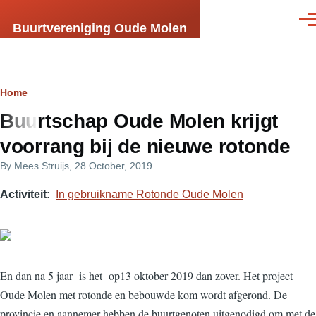
Skip to main content
Men
Buurtvereniging Oude Molen
Breadcrumb
Home
Buurtschap Oude Molen krijgt
voorrang bij de nieuwe rotonde
By
Mees Struijs
, 28 October, 2019
Activiteit
In gebruikname Rotonde Oude Molen
En dan na 5 jaar is het op13 oktober 2019 dan zover. Het project
Oude Molen met rotonde en bebouwde kom wordt afgerond. De
provincie en aannemer hebben de buurtgenoten uitgenodigd om met de