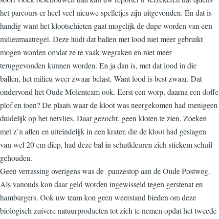
het parcours er heel veel nieuwe spelletjes zijn uitgevonden. En dat is
handig want het klootschieten gaat mogelijk de dupe worden van een
milieumaatregel. Deze luidt dat ballen met lood niet meer gebruikt
mogen worden omdat ze te vaak wegraken en niet meer
teruggevonden kunnen worden. En ja dan is, met dat lood in die
ballen, het milieu weer zwaar belast. Want lood is best zwaar. Dat
ondervond het Oude Molenteam ook. Eerst een worp, daarna een doffe
plof en toen? De plaats waar de kloot was neergekomen had menigeen
duidelijk op het netvlies. Daar gezocht, geen kloten te zien. Zoeken
met z’n allen en uiteindelijk in een krater, die de kloot had geslagen
van wel 20 cm diep, had deze bal in schutkleuren zich stiekem schuil
gehouden.
Geen verrassing overigens was de pauzestop aan de Oude Postweg.
Als vanouds kon daar geld worden ingewisseld tegen gerstenat en
hamburgers. Ook uw team kon geen weerstand bieden om deze
biologisch zuivere natuurproducten tot zich te nemen opdat het tweede