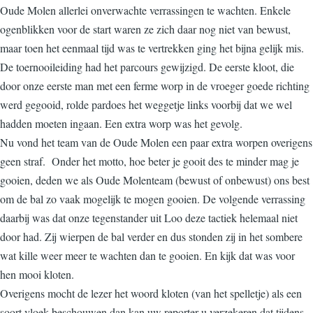
Oude Molen allerlei onverwachte verrassingen te wachten. Enkele
ogenblikken voor de start waren ze zich daar nog niet van bewust,
maar toen het eenmaal tijd was te vertrekken ging het bijna gelijk mis.
De toernooileiding had het parcours gewijzigd. De eerste kloot, die
door onze eerste man met een ferme worp in de vroeger goede richting
werd gegooid, rolde pardoes het weggetje links voorbij dat we wel
hadden moeten ingaan. Een extra worp was het gevolg.
Nu vond het team van de Oude Molen een paar extra worpen overigens
geen straf. Onder het motto, hoe beter je gooit des te minder mag je
gooien, deden we als Oude Molenteam (bewust of onbewust) ons best
om de bal zo vaak mogelijk te mogen gooien. De volgende verrassing
daarbij was dat onze tegenstander uit Loo deze tactiek helemaal niet
door had. Zij wierpen de bal verder en dus stonden zij in het sombere
wat kille weer meer te wachten dan te gooien. En kijk dat was voor
hen mooi kloten.
Overigens mocht de lezer het woord kloten (van het spelletje) als een
soort vloek beschouwen dan kan uw reporter u verzekeren dat tijdens