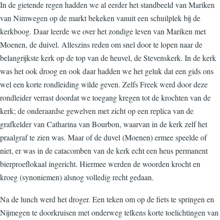
In de gietende regen hadden we al eerder het standbeeld van Mariken
van Nimwegen op de markt bekeken vanuit een schuilplek bij de
kerkboog. Daar leerde we over het zondige leven van Mariken met
Moenen, de duivel. Alleszins reden om snel door te lopen naar de
belangrijkste kerk op de top van de heuvel, de Stevenskerk. In de kerk
was het ook droog en ook daar hadden we het geluk dat een gids ons
wel een korte rondleiding wilde geven. Zelfs Freek werd door deze
rondleider verrast doordat we toegang kregen tot de krochten van de
kerk; de onderaardse gewelven met zicht op een replica van de
grafkelder van Catharina van Bourbon, waarvan in de kerk zelf het
praalgraf te zien was. Maar of de duvel (Moenen) ermee speelde of
niet, er was in de catacomben van de kerk echt een heus permanent
bierproeflokaal ingericht. Hiermee werden de woorden krocht en
kroeg (synoniemen) alsnog volledig recht gedaan.
Na de lunch werd het droger. Een teken om op de fiets te springen en
Nijmegen te doorkruisen met onderweg telkens korte toelichtingen van