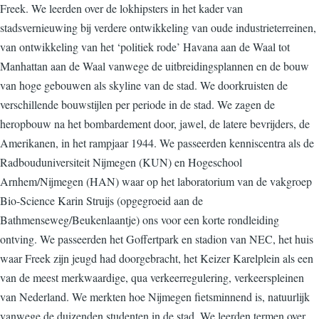
Freek. We leerden over de lokhipsters in het kader van
stadsvernieuwing bij verdere ontwikkeling van oude industrieterreinen,
van ontwikkeling van het ‘politiek rode’ Havana aan de Waal tot
Manhattan aan de Waal vanwege de uitbreidingsplannen en de bouw
van hoge gebouwen als skyline van de stad. We doorkruisten de
verschillende bouwstijlen per periode in de stad. We zagen de
heropbouw na het bombardement door, jawel, de latere bevrijders, de
Amerikanen, in het rampjaar 1944. We passeerden kenniscentra als de
Radbouduniversiteit Nijmegen (KUN) en Hogeschool
Arnhem/Nijmegen (HAN) waar op het laboratorium van de vakgroep
Bio-Science Karin Struijs (opgegroeid aan de
Bathmenseweg/Beukenlaantje) ons voor een korte rondleiding
ontving. We passeerden het Goffertpark en stadion van NEC, het huis
waar Freek zijn jeugd had doorgebracht, het Keizer Karelplein als een
van de meest merkwaardige, qua verkeerregulering, verkeerspleinen
van Nederland. We merkten hoe Nijmegen fietsminnend is, natuurlijk
vanwege de duizenden studenten in de stad. We leerden termen over