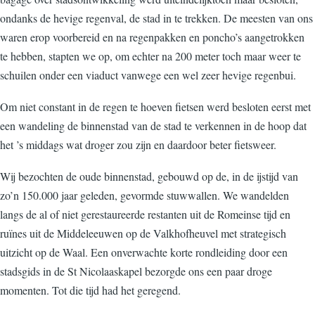
ondanks de hevige regenval, de stad in te trekken. De meesten van ons
waren erop voorbereid en na regenpakken en poncho’s aangetrokken
te hebben, stapten we op, om echter na 200 meter toch maar weer te
schuilen onder een viaduct vanwege een wel zeer hevige regenbui.
Om niet constant in de regen te hoeven fietsen werd besloten eerst met
een wandeling de binnenstad van de stad te verkennen in de hoop dat
het ’s middags wat droger zou zijn en daardoor beter fietsweer.
Wij bezochten de oude binnenstad, gebouwd op de, in de ijstijd van
zo’n 150.000 jaar geleden, gevormde stuwwallen. We wandelden
langs de al of niet gerestaureerde restanten uit de Romeinse tijd en
ruïnes uit de Middeleeuwen op de Valkhofheuvel met strategisch
uitzicht op de Waal. Een onverwachte korte rondleiding door een
stadsgids in de St Nicolaaskapel bezorgde ons een paar droge
momenten. Tot die tijd had het geregend.